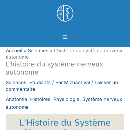
Aller
Panneau de gestion des cookies
au
contenu
Accueil
»
Sciences
»
L’histoire du système nerveux
autonome
L’histoire du système nerveux
autonome
Sciences
,
Etudiants
/ Par
Michaël Val
/
Laisser un
commentaire
Anatomie
,
Histoires
,
Physiologie
,
Système nerveux
autonome