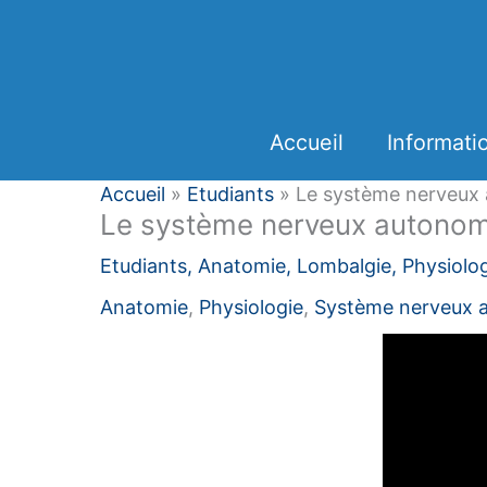
Aller
Panneau de gestion des cookies
au
contenu
Accueil
Informati
Accueil
»
Etudiants
»
Le système nerveux 
Le système nerveux autonome
Etudiants
,
Anatomie
,
Lombalgie
,
Physiolo
Anatomie
,
Physiologie
,
Système nerveux 