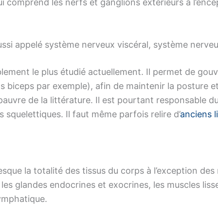
comprend les nerfs et ganglions extérieurs à l’encéph
si appelé système nerveux viscéral, système nerveux
ment le plus étudié actuellement. Il permet de gouve
s biceps par exemple), afin de maintenir la posture e
vre de la littérature. Il est pourtant responsable du
squelettiques. Il faut même parfois relire d’
anciens l
que la totalité des tissus du corps à l’exception de
es glandes endocrines et exocrines, les muscles lisses,
lymphatique.