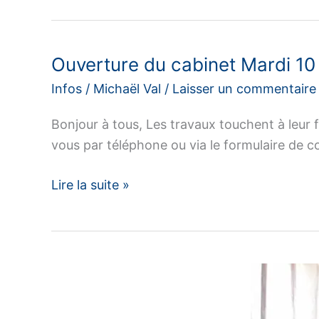
alimentaires
pour
lutter
Ouverture du cabinet Mardi 10
contre
Infos
/
Michaël Val
/
Laisser un commentaire
l’arthrose
du
Bonjour à tous, Les travaux touchent à leur fi
genou
vous par téléphone ou via le formulaire de c
(gonarthrose)
Ouverture
Lire la suite »
du
cabinet
Mardi
10
octobre