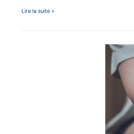
L’anatomie
Lire la suite »
des
Lumières