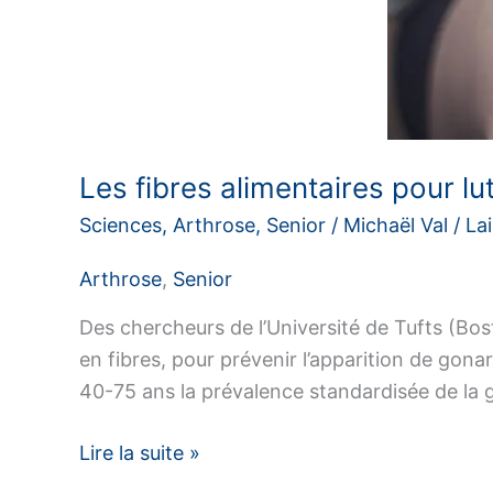
Les fibres alimentaires pour lu
Sciences
,
Arthrose
,
Senior
/
Michaël Val
/
La
Arthrose
,
Senior
Des chercheurs de l’Université de Tufts (Bos
en fibres, pour prévenir l’apparition de gona
40-75 ans la prévalence standardisée de la
Les
Lire la suite »
fibres