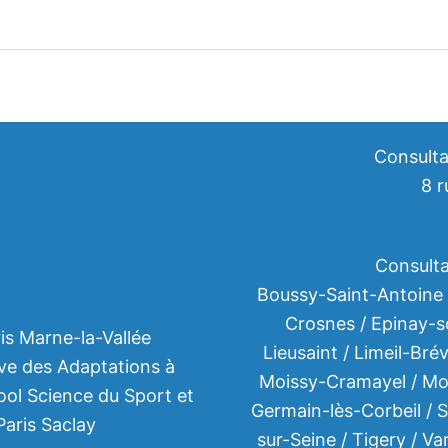
Consulta
8 r
Consulta
Boussy-Saint-Antoine
Crosnes / Epinay-so
s Marne-la-Vallée
Lieusaint / Limeil-Br
ive des Adaptations à
Moissy-Cramayel / Mon
ool Science du Sport et
Germain-lès-Corbeil / S
aris Saclay
sur-Seine / Tigery / Va