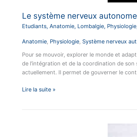
Le système nerveux autonome, 
Etudiants
,
Anatomie
,
Lombalgie
,
Physiologie
Anatomie
,
Physiologie
,
Système nerveux au
Pour se mouvoir, explorer le monde et adapte
de l’intégration et de la coordination de s
actuellement. Il permet de gouverner le cont
Le
Lire la suite »
système
nerveux
autonome,
c’est
quoi ?