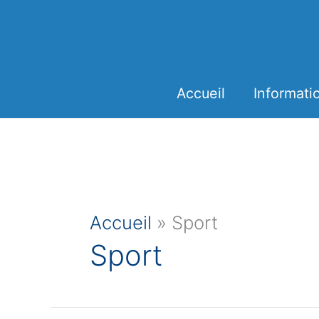
Aller
Panneau de gestion des cookies
au
contenu
Accueil
Informati
Accueil
»
Sport
Sport