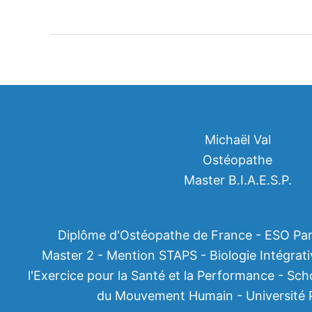
sa
propre
boisson
d’effort,
énergétique
+
isotonique
Michaël Val
Ostéopathe
Master B.I.A.E.S.P.
Diplôme d'Ostéopathe de France - ESO Pari
Master 2 - Mention STAPS - Biologie Intégrat
l'Exercice pour la Santé et la Performance - Sch
du Mouvement Humain - Université P