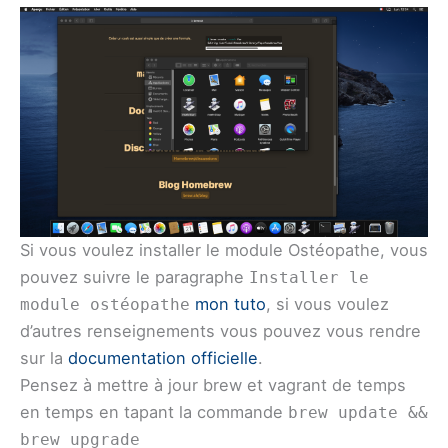
Si vous voulez installer le module Ostéopathe, vous
pouvez suivre le paragraphe
Installer le
mon tuto
, si vous voulez
module ostéopathe
d’autres renseignements vous pouvez vous rendre
sur la
documentation officielle
.
Pensez à mettre à jour brew et vagrant de temps
en temps en tapant la commande
brew update &&
brew upgrade