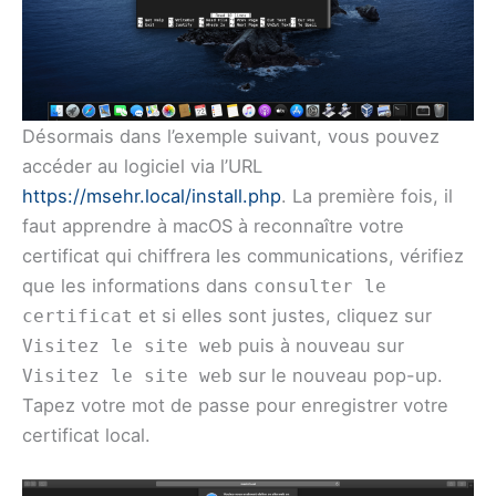
Désormais dans l’exemple suivant, vous pouvez
accéder au logiciel via l’URL
https://msehr.local/install.php
. La première fois, il
faut apprendre à macOS à reconnaître votre
certificat qui chiffrera les communications, vérifiez
que les informations dans
consulter le
et si elles sont justes, cliquez sur
certificat
puis à nouveau sur
Visitez le site web
sur le nouveau pop-up.
Visitez le site web
Tapez votre mot de passe pour enregistrer votre
certificat local.