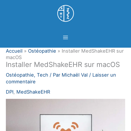
Aller
Panneau de gestion des cookies
au
contenu
Accueil
»
Ostéopathie
»
Installer MedShakeEHR sur
macOS
Installer MedShakeEHR sur macOS
Ostéopathie
,
Tech
/ Par
Michaël Val
/
Laisser un
commentaire
DPI
,
MedShakeEHR