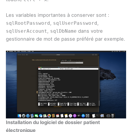
Les variables importantes à conserver sont :
,
,
sqlRootPassword
sqlUserPassword
,
dans votre
sqlUserAccount
sqlDbName
gestionnaire de mot de passe préféré par exemple.
Installation du logiciel de dossier patient
électronique