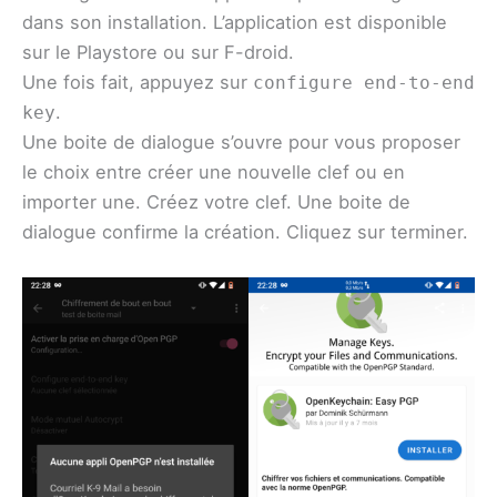
dans son installation. L’application est disponible
sur le Playstore ou sur F-droid.
Une fois fait, appuyez sur
configure end-to-end
.
key
Une boite de dialogue s’ouvre pour vous proposer
le choix entre créer une nouvelle clef ou en
importer une. Créez votre clef. Une boite de
dialogue confirme la création. Cliquez sur terminer.