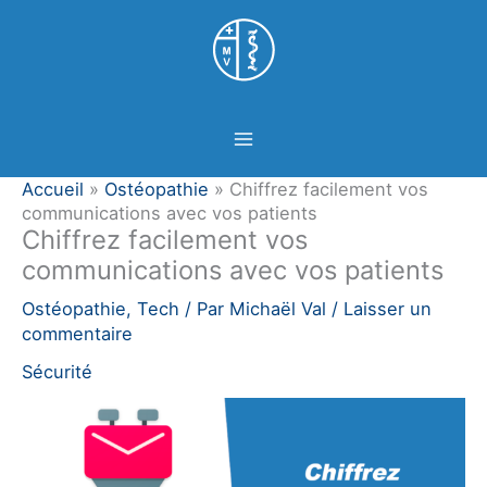
Aller
Panneau de gestion des cookies
au
contenu
Accueil
»
Ostéopathie
»
Chiffrez facilement vos
communications avec vos patients
Chiffrez facilement vos
communications avec vos patients
Ostéopathie
,
Tech
/ Par
Michaël Val
/
Laisser un
commentaire
Sécurité