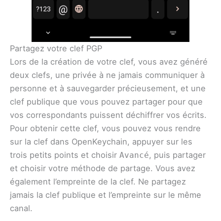
Partagez votre clef PGP
Lors de la création de votre clef, vous avez généré
deux clefs, une privée à ne jamais communiquer à
personne et à sauvegarder précieusement, et une
clef publique que vous pouvez partager pour que
vos correspondants puissent déchiffrer vos écrits.
Pour obtenir cette clef, vous pouvez vous rendre
sur la clef dans OpenKeychain, appuyer sur les
trois petits points et choisir
, puis partager
Avancé
et choisir votre méthode de partage. Vous avez
également l’empreinte de la clef. Ne partagez
jamais la clef publique et l’empreinte sur le même
canal.