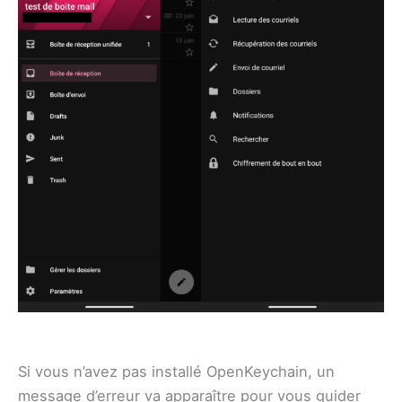
Si vous n’avez pas installé OpenKeychain, un
message d’erreur va apparaître pour vous guider