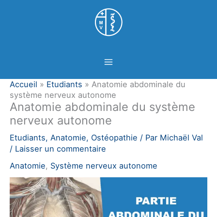
Aller
Panneau de gestion des cookies
au
contenu
Accueil
»
Etudiants
»
Anatomie abdominale du
système nerveux autonome
Anatomie abdominale du système
nerveux autonome
Etudiants
,
Anatomie
,
Ostéopathie
/ Par
Michaël Val
/
Laisser un commentaire
Anatomie
,
Système nerveux autonome